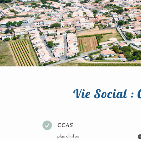
Vie Social :

CCAS
plus d'infos