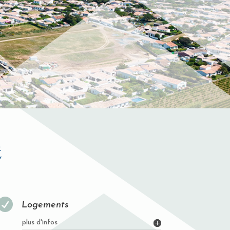
t

Logements
plus d'infos