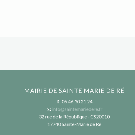
MAIRIE DE SAINTE MARIE DE RÉ
📱 05 46 30 21 24
📧
info@saintemariedere.fr
32 rue de la République - CS20010
17740 Sainte-Marie de Ré