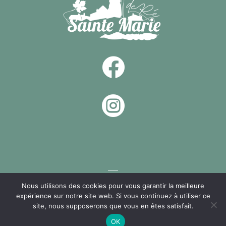


Nous utilisons des cookies pour vous garantir la meilleure
expérience sur notre site web. Si vous continuez à utiliser ce
Un site réalisé par
NIOU, Agence Web La Rochelle
site, nous supposerons que vous en êtes satisfait.
OK