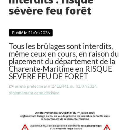
sévère feu forêt
Publié le 21/04/2026
Tous les brûlages sont interdits,
même ceux en cours, en raison du
placement du département de la
Charente-Maritime en RISQUE
SEVERE FEU DE FORET
👉️
arrêté préfectoral n°24EB441 du 01/07/2024
règlementant cette décision
.