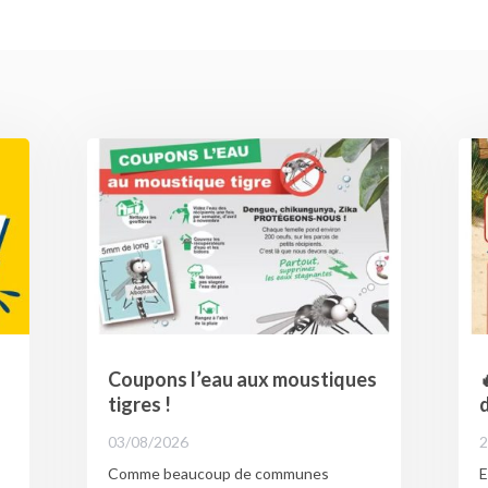
Coupons l’eau aux moustiques

tigres !
d
03/08/2026
2
Comme beaucoup de communes
E