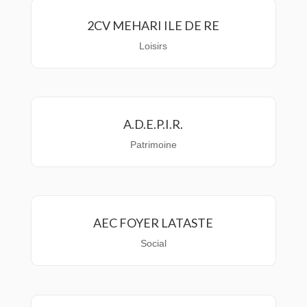
2CV MEHARI ILE DE RE
Loisirs
A.D.E.P.I.R.
Patrimoine
AEC FOYER LATASTE
Social