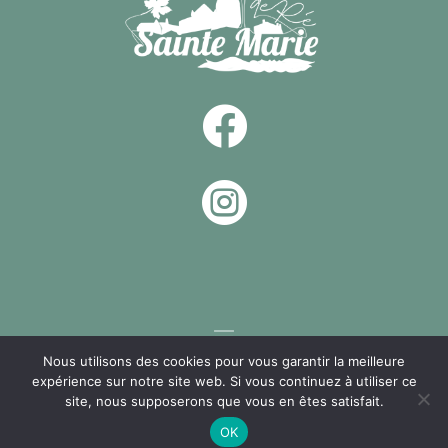


Nous utilisons des cookies pour vous garantir la meilleure
expérience sur notre site web. Si vous continuez à utiliser ce
Un site réalisé par
NIOU, Agence Web La Rochelle
site, nous supposerons que vous en êtes satisfait.
OK