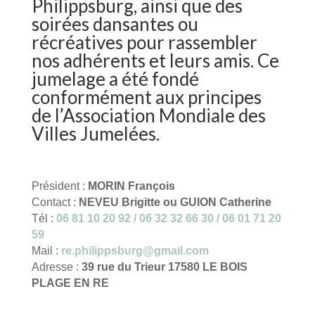
Philippsburg, ainsi que des
soirées dansantes ou
récréatives pour rassembler
nos adhérents et leurs amis. Ce
jumelage a été fondé
conformément aux principes
de l’Association Mondiale des
Villes Jumelées.
Président :
MORIN François
Contact :
NEVEU Brigitte ou GUION Catherine
Tél :
06 81 10 20 92 / 06 32 32 66 30 / 06 01 71 20
59
Mail :
re.philippsburg@gmail.com
Adresse :
39 rue du Trieur 17580 LE BOIS
PLAGE EN RE